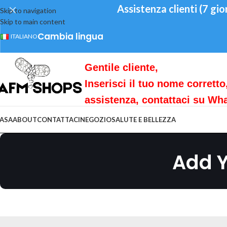
Assistenza clienti (7 gi
Skip to navigation
Skip to main content
Cambia lingua
ITALIANO
Gentile cliente,
Inserisci il tuo nome corretto
assistenza, contattaci su W
ASA
ABOUT
CONTATTACI
NEGOZIO
SALUTE E BELLEZZA
Add Y