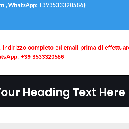
orni, WhatsApp: +393533320586)
, indirizzo completo ed email prima di effettuar
hatsApp. +39 3533320586
our Heading Text Here