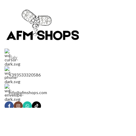
Italy
+393533320586
info@afmshops.com
Italia Tempi di spedizio
Europa altri 