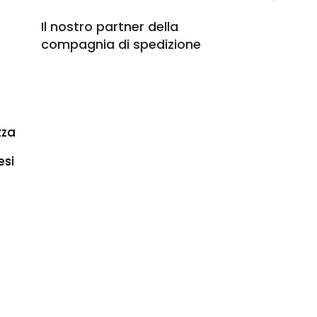
Il nostro partner della
compagnia di spedizione
zza
esi
per Italia