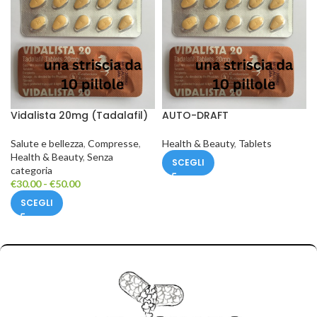
Vidalista 20mg (Tadalafil)
AUTO-DRAFT
Cialis, una striscia da 10
pillole
Health & Beauty
,
Tablets
Salute e bellezza
,
Compresse
,
Health & Beauty
,
Senza
SCEGLI
categoria
€
30.00
-
€
50.00
SCEGLI