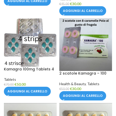
AGGIUNGI AL CARRELLO
compresse)
€
30.00
€
45.00
AGGIUNGI AL CARRELLO
Kamagra 100mg Tablets 4
2 scatole Kamagra – 100
strips
caramelle POLO
Tablets
Health & Beauty
,
Tablets
€
50.00
€
70.00
€
30.00
€
50.00
AGGIUNGI AL CARRELLO
AGGIUNGI AL CARRELLO