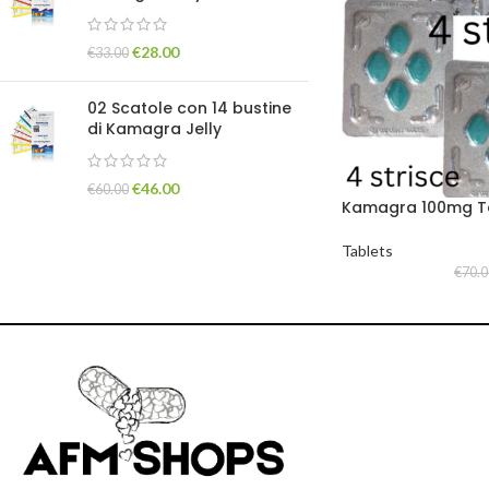
€
28.00
€
33.00
02 Scatole con 14 bustine
di Kamagra Jelly
€
46.00
€
60.00
Kamagra 100mg Ta
Tablets
€
70.0