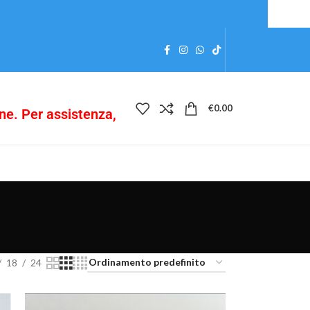
€
0.00
ine. Per assistenza,
18
24