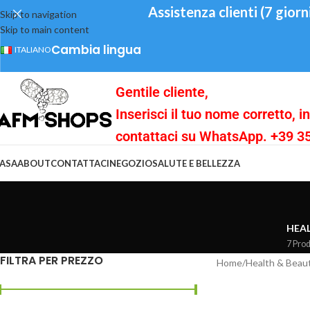
Assistenza clienti (7 giorn
Skip to navigation
Skip to main content
Cambia lingua
ITALIANO
Gentile cliente,
Inserisci il tuo nome corretto, 
contattaci su WhatsApp. +39 
ASA
ABOUT
CONTATTACI
NEGOZIO
SALUTE E BELLEZZA
HEAL
7 Pro
FILTRA PER PREZZO
Home
/
Health & Beau