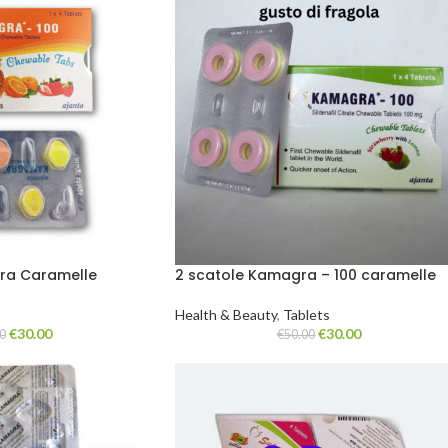
ra Caramelle
2 scatole Kamagra – 100 caramelle
 (2 scatole da 8
POLO
Health & Beauty
,
Tablets
€
30.00
€
30.00
0
€
50.00