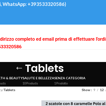
i, WhatsApp: +393533320586)
indirizzo completo ed email prima di effettuare l'ord
3533320586
Tablets
TH & BEAUTY
SALUTE E BELLEZZA
SENZA CATEGORIA
ducts
10 Products
1 Prodotto
ty
/
Tablets
Show
9
12