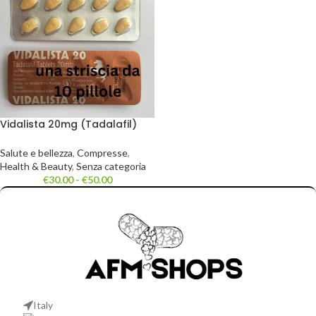
Vidalista 20mg (Tadalafil)
Cialis, una striscia da 10
pillole
Salute e bellezza
,
Compresse
,
Health & Beauty
,
Senza categoria
€
30.00
-
€
50.00
Italy