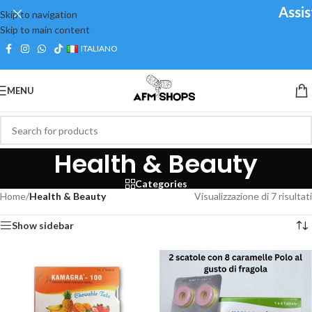
Assist
Skip to navigation
Skip to main content
ITALIANO
MENU
Health & Beauty
Categories
Home
/
Health & Beauty
Visualizzazione di 7 risultati
Show sidebar