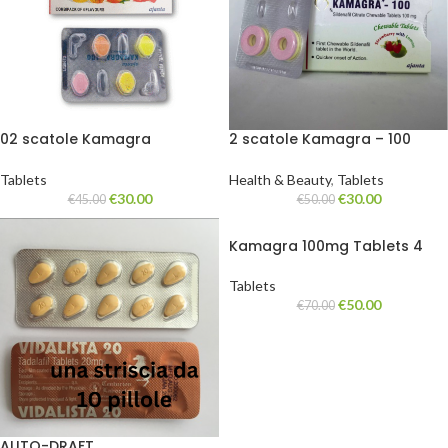
02 scatole Kamagra
2 scatole Kamagra – 100
Caramelle masticabili 100 mg
caramelle POLO
(2 scatole da 8 compresse)
Tablets
Health & Beauty
,
Tablets
€
30.00
€
30.00
€
45.00
€
50.00
Kamagra 100mg Tablets 4
strips
Tablets
€
50.00
€
70.00
AUTO-DRAFT