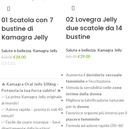
02 Lovegra Jelly
01 Scatola con 7
due scatole da 14
bustine di
bustine
Kamagra Jelly
Salute e bellezza
,
Kamagra Jelly
Salute e bellezza
,
Kamagra Jelly
€
29.00
€
28.00
€
65.00
€
33.00
Aumenta il
desiderio sessuale
femminile
e l’eccitazione
🔥
Kamagra Oral Jelly 100mg -
Stimola la sensibilità nelle
zone
Potenzia la tua forza subito!
🔥
intime della donna
✅ La prima Kamagra Jelly originale
Migliora la lubrificazione naturale
al mondo!
per le
donne
✅ Azione rapida – pronta in soli 40
Favorisce orgasmi più intensi per il
minuti!
piacere femminile
✅ Facile da usare ovunque – bevi
Formula ad azione rapida (30–60
direttamente dalla bustina!