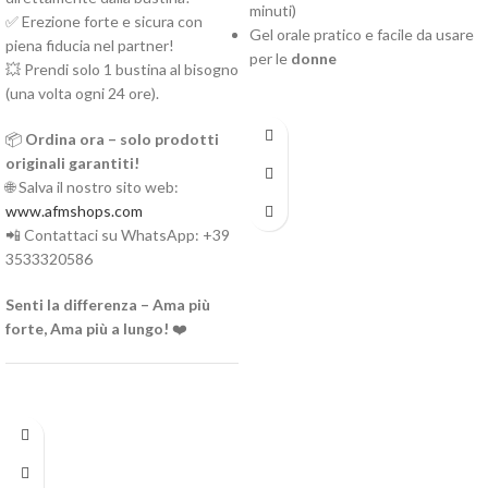
minuti)
✅ Erezione forte e sicura con
Gel orale pratico e facile da usare
piena fiducia nel partner!
per le
donne
💥 Prendi solo 1 bustina al bisogno
(una volta ogni 24 ore).
📦
Ordina ora – solo prodotti
originali garantiti!
🌐 Salva il nostro sito web:
www.afmshops.com
📲 Contattaci su WhatsApp: +39
3533320586
Senti la differenza – Ama più
forte, Ama più a lungo!
❤️