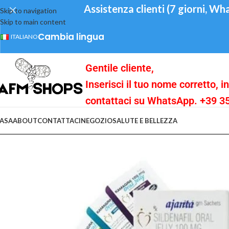
Assistenza clienti (7 giorni, Whats
Skip to navigation
Skip to main content
Cambia lingua
ITALIANO
Gentile cliente,
Inserisci il tuo nome corretto, 
contattaci su WhatsApp. +39 
ASA
ABOUT
CONTATTACI
NEGOZIO
SALUTE E BELLEZZA