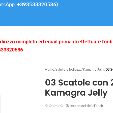
App: +393533320586)
indirizzo completo ed email prima di effettuare l'ord
3533320586
Home
/
Salute e bellezza
/
Kamagra Jelly
/
03 S
03 Scatole con 2
Kamagra Jelly
(
8
recensioni dei clienti)