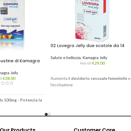
02 Lovegra Jelly due scatole da 14
bustine
Salute e bellezza
,
Kamagra Jelly
bustine di Kamagra
€
29.00
€
65.00
agra Jelly
Aumenta il
desiderio sessuale femminile
e
€
28.00
00
l’eccitazione
Stimola la sensibilità nelle
zone intime della
donna
ly 100mg - Potenzia la
Migliora la lubrificazione naturale per le
don
Favorisce orgasmi più intensi per il
piacere
lly originale al mondo!
femminile
nta in soli 40 minuti!
Formula ad azione rapida (30–60 minuti)
unque – bevi
Our Products
Customer Care
Gel orale pratico e facile da usare per le