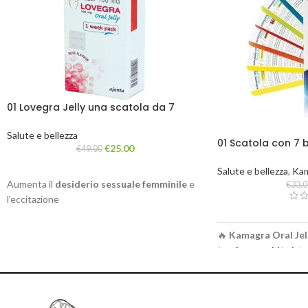
01 Lovegra Jelly una scatola da 7
bustine
Salute e bellezza
01 Scatola con 7 
€
25.00
€
49.00
Jelly
Salute e bellezza
,
Kam
Aumenta il
desiderio sessuale femminile
e
€
33.
l’eccitazione
Stimola la sensibilità nelle
zone intime della
donna
🔥
Kamagra Oral Jel
Migliora la lubrificazione naturale per le
donne
tua forza subito!
🔥
Favorisce orgasmi più intensi per il
piacere
✅ La prima Kamagra Je
femminile
✅ Azione rapida – pro
Formula ad azione rapida (30–60 minuti)
✅ Facile da usare ov
Gel orale pratico e facile da usare per le