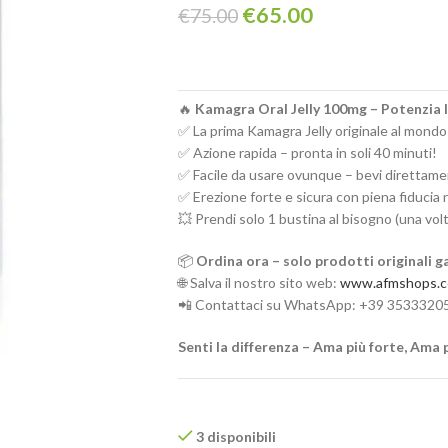
€
65.00
€
75.00
🔥
Kamagra Oral Jelly 100mg – Potenzia l
✅ La prima Kamagra Jelly originale al mondo
✅ Azione rapida – pronta in soli 40 minuti!
✅ Facile da usare ovunque – bevi direttame
✅ Erezione forte e sicura con piena fiducia 
💥 Prendi solo 1 bustina al bisogno (una volt
📦
Ordina ora – solo prodotti originali g
🌐 Salva il nostro sito web:
www.afmshops.
📲 Contattaci su WhatsApp: +39 3533320
Senti la differenza – Ama più forte, Ama 
3 disponibili