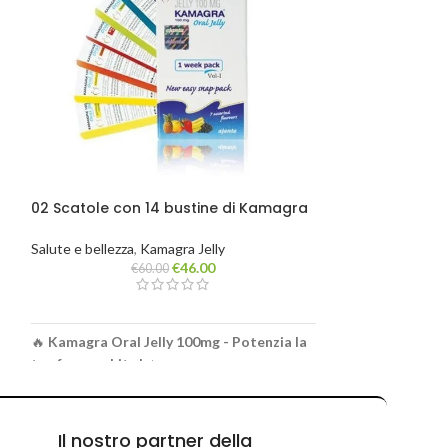
02 Scatole con 14 bustine di Kamagra
05 Scatole con
Jelly
Jelly
Salute e bellezza
,
Kamagra Jelly
Salute e bellezza
,
€
46.00
€
60.00
€
1
🔥
Kamagra Oral Jelly 100mg - Potenzia la
🔥
Kamagra Oral 
ne
tua forza subito!
🔥
tua forza subito!
✅ La prima Kamagra Jelly originale al mondo!
✅ La prima Kamagr
✅ Azione rapida – pronta in soli 40 minuti!
✅ Azione rapida – 
✅ Facile da usare ovunque – bevi
✅ Facile da usare
Il nostro partner della