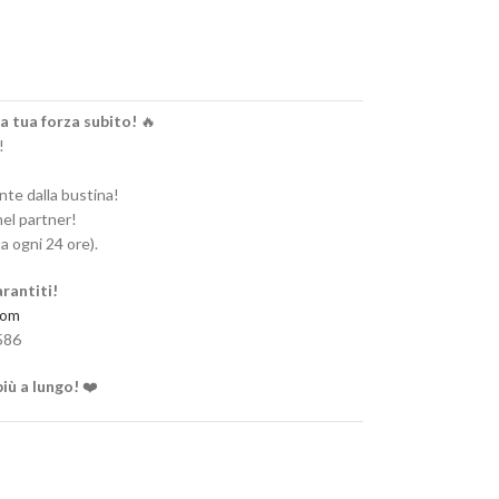
a tua forza subito!
🔥
!
nte dalla bustina!
nel partner!
a ogni 24 ore).
arantiti!
com
586
più a lungo!
❤️