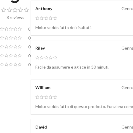
Anthony
Genna
8 reviews
Molto soddisfatto dei risultati.
8
0
0
Riley
Genna
0
0
Facile da assumere e agisce in 30 minuti.
William
Genna
Molto soddisfatto di questo prodotto. Funziona come
David
Genna