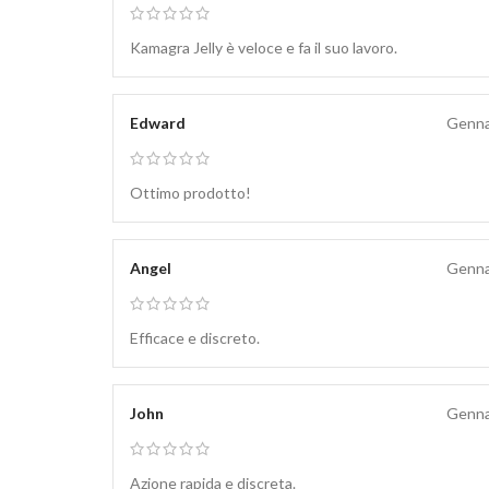
Kamagra Jelly è veloce e fa il suo lavoro.
Edward
Genna
Ottimo prodotto!
Angel
Genna
Efficace e discreto.
John
Genna
Azione rapida e discreta.