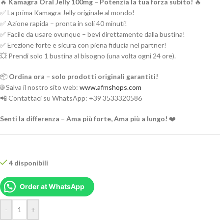
🔥
Kamagra Oral Jelly 100mg – Potenzia la tua forza subito!
🔥
✅ La prima Kamagra Jelly originale al mondo!
✅ Azione rapida – pronta in soli 40 minuti!
✅ Facile da usare ovunque – bevi direttamente dalla bustina!
✅ Erezione forte e sicura con piena fiducia nel partner!
💥 Prendi solo 1 bustina al bisogno (una volta ogni 24 ore).
📦
Ordina ora – solo prodotti originali garantiti!
🌐 Salva il nostro sito web:
www.afmshops.com
📲 Contattaci su WhatsApp: +39 3533320586
Senti la differenza – Ama più forte, Ama più a lungo!
❤️
4 disponibili
Order at WhatsApp
-
+