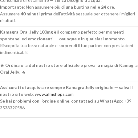
Consumare direttamente —
senza bisogno d’acqua
!
Importante:
Non assumere più di
una bustina nelle 24 ore
.
Assumere
40 minuti prima
dell’attività sessuale per ottenere i migliori
risultati.
Kamagra Oral Jelly 100mg
è il compagno perfetto per
momenti
spontanei ed emozionanti
—
ovunque e in qualsiasi momento
.
Riscopri la tua forza naturale e sorprendi il tuo partner con prestazioni
indimenticabili.
🔥
Ordina ora dal nostro store ufficiale e prova la magia di Kamagra
Oral Jelly!
🔥
Assicurati di acquistare sempre Kamagra Jelly originale — salva il
nostro sito web:
www.afmshops.com
Se hai problemi con l’ordine online, contattaci su WhatsApp:
+39
3533320586.