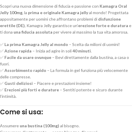
Scopri una nuova dimensione di fiducia e passione con
Kamagra Oral
Jelly 100mg
, la
prima e originale Kamagra jelly
al mondo! Progettata
appositamente per uomini che affrontano problemi di
disfunzione
erettile (DE)
, Kamagra Jelly garantisce un’
erezione forte e duratura
e
ti dona
una fiducia assoluta
per vivere al massimo la tua vita amorosa.
✅
La prima Kamagra Jelly al mondo
– Scelta da milioni di uomini!
✅
Azione rapida
– Inizia ad agire in soli
40 minuti
.
✅
Facile da usare ovunque
– Bevi direttamente dalla bustina, a casa o
fuori.
✅
Assorbimento rapido
– La formula in gel funziona più velocemente
delle compresse.
✅
Gusti deliziosi
– Piacere e prestazioni insieme!
✅
Erezioni più forti e durature
– Sentiti potente e sicuro durante
l’intimità.
Come si usa:
Assumere
una bustina (100mg)
al bisogno.