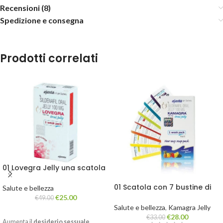
Recensioni (8)
Spedizione e consegna
Prodotti correlati
01 Lovegra Jelly una scatola
da 7 bustine
01 Scatola con 7 bustine di
Salute e bellezza
Kamagra Jelly
€
25.00
€
49.00
Salute e bellezza
,
Kamagra Jelly
€
28.00
€
33.00
Aumenta il
desiderio sessuale